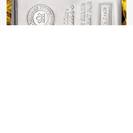
100-FEINUNZEN RCM-SILBERBARREN
Der 100-Feinunzen Silberbarren der Royal Canadian
Mint ist welteit ein absoluter Klassiker. Gut 3,11
Kilogramm schwer und mit eingeprägtem
Herstellungsjahr und Seriennummer ist dieser
Silberbarren unverwechselbar. Mit diesem Barren
bekommen Sie das beste Silber für ihr Geld.